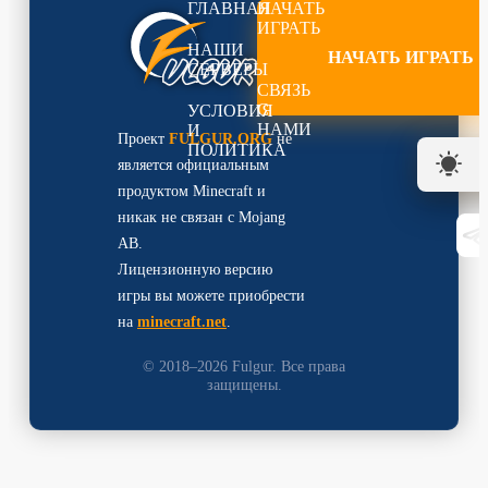
ГЛАВНАЯ
НАЧАТЬ
ИГРАТЬ
НАШИ
НАЧАТЬ ИГРАТЬ
СЕРВЕРЫ
СВЯЗЬ
С
УСЛОВИЯ
НАМИ
И
Проект
FULGUR.ORG
не
ПОЛИТИКА
является официальным
продуктом Minecraft и
никак не связан с Mojang
AB.
Лицензионную версию
игры вы можете приобрести
на
minecraft.net
.
© 2018–2026 Fulgur. Все права
защищены.