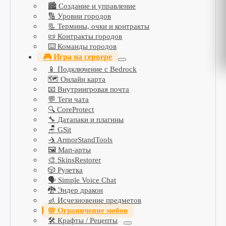
🏙️ Создание и управление
🔢 Уровни городов
📃 Термины, очки и контракты
📜 Контракты городов
⌨️ Команды городов
🎮 Игра на сервере
📱 Подключение с Bedrock
🗺️ Онлайн карта
📧 Внутриигровая почта
💬 Теги чата
🔍 CoreProtect
🔧 Датапаки и плагины
🪑 GSit
🤺 ArmorStandTools
🖼️ Мап-арты
🎨 SkinsRestorer
🎲 Рулетка
🗣️ Simple Voice Chat
🐉 Эндер дракон
🚮 Исчезновение предметов
📛 Ограничение мобов
🛠️ Крафты / Рецепты