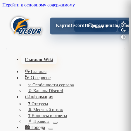
Перейти к основному содержимому
Карта
Discord
Информация
Подключ
Поиск
Главная Wiki
👋 Главная
🗽 О сервере
✨ Особенности сервера
📡 Каналы Discord
ℹ️ Информация
❓ Статусы
🐧 Местный игрок
❓ Вопросы и ответы
📓 Правила
🏙️ Города