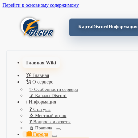
Перейти к основному содержимому
Карта
Discord
Информация
Главная Wiki
👋 Главная
🗽 О сервере
✨ Особенности сервера
📡 Каналы Discord
ℹ️ Информация
❓ Статусы
🐧 Местный игрок
❓ Вопросы и ответы
📓 Правила
🏙️ Города