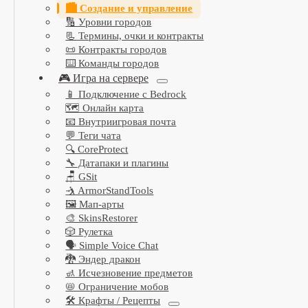
🏙️ Создание и управление
🔢 Уровни городов
📃 Термины, очки и контракты
📜 Контракты городов
⌨️ Команды городов
🎮 Игра на сервере
📱 Подключение с Bedrock
🗺️ Онлайн карта
📧 Внутриигровая почта
💬 Теги чата
🔍 CoreProtect
🔧 Датапаки и плагины
🪑 GSit
🤺 ArmorStandTools
🖼️ Мап-арты
🎨 SkinsRestorer
🎲 Рулетка
🗣️ Simple Voice Chat
🐉 Эндер дракон
🚮 Исчезновение предметов
📛 Ограничение мобов
🛠️ Крафты / Рецепты