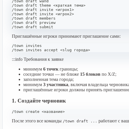
/town draft wand
/town draft theme <краткая тема>
/town draft invite <игрок1>
/town draft invite <игрок2>
/town draft members
/town draft preview
/town draft submit
Приглашённые игроки принимают приглашение сами:
/town invites
/town invites accept <slug города>
:::info Требования к заявке
минимум
6 точек
границы;
соседние точки — не ближе
15 блоков
по X/Z;
заполненная тема города;
минимум
3 участника
, включая владельца черновика
приглашённые игроки должны принять приглашение д
1. Создайте черновик
/town create <название>
После этого все команды
работают с ваш
/town draft ...