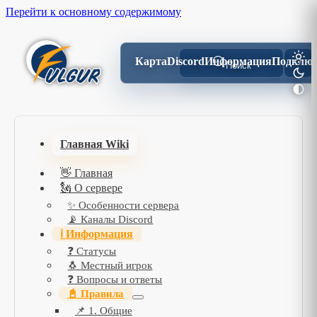
Перейти к основному содержимому
Карта
Discord
Информация
Подключ
Поиск
Главная Wiki
👋 Главная
🗽 О сервере
✨ Особенности сервера
📡 Каналы Discord
ℹ️ Информация
❓ Статусы
🐧 Местный игрок
❓ Вопросы и ответы
📓 Правила
📌 1. Общие