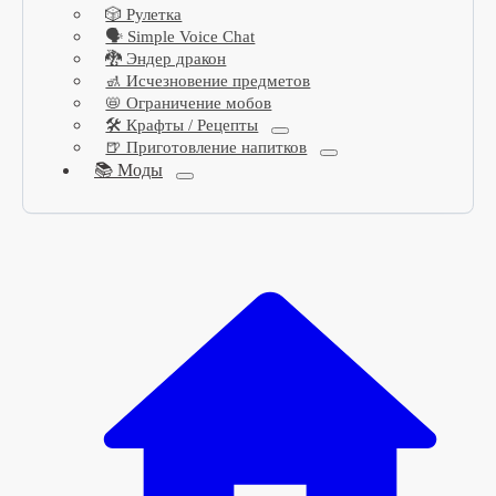
🎲 Рулетка
🗣️ Simple Voice Chat
🐉 Эндер дракон
🚮 Исчезновение предметов
📛 Ограничение мобов
🛠️ Крафты / Рецепты
🍺 Приготовление напитков
📚 Моды