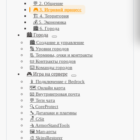
💬 2. Общение
🎮 3. Игровой процесс
🏗️ 4. Территория
💰 5. Экономика
🏙️ 6. Города
🏙️ Города
🏙️ Создание и управление
🔢 Уровни городов
📃 Термины, очки и контракты
📜 Контракты городов
⌨️ Команды городов
🎮 Игра на сервере
📱 Подключение с Bedrock
🗺️ Онлайн карта
📧 Внутриигровая почта
💬 Теги чата
🔍 CoreProtect
🔧 Датапаки и плагины
🪑 GSit
🤺 ArmorStandTools
🖼️ Мап-арты
🎨 SkinsRestorer