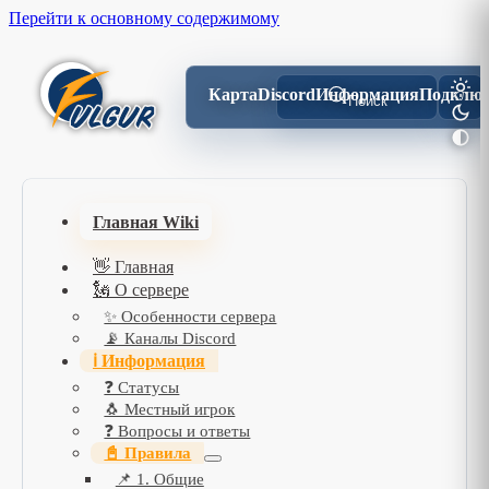
Перейти к основному содержимому
Карта
Discord
Информация
Подключ
Поиск
Главная Wiki
👋 Главная
🗽 О сервере
✨ Особенности сервера
📡 Каналы Discord
ℹ️ Информация
❓ Статусы
🐧 Местный игрок
❓ Вопросы и ответы
📓 Правила
📌 1. Общие