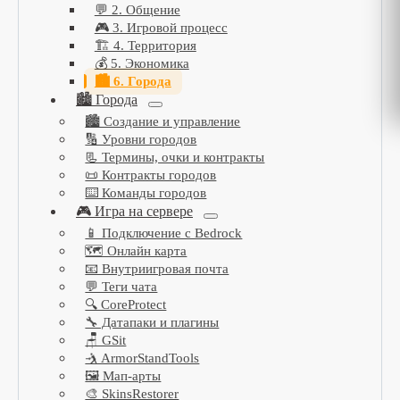
💬 2. Общение
🎮 3. Игровой процесс
🏗️ 4. Территория
💰 5. Экономика
🏙️ 6. Города
🏙️ Города
🏙️ Создание и управление
🔢 Уровни городов
📃 Термины, очки и контракты
📜 Контракты городов
⌨️ Команды городов
🎮 Игра на сервере
📱 Подключение с Bedrock
🗺️ Онлайн карта
📧 Внутриигровая почта
💬 Теги чата
🔍 CoreProtect
🔧 Датапаки и плагины
🪑 GSit
🤺 ArmorStandTools
🖼️ Мап-арты
🎨 SkinsRestorer