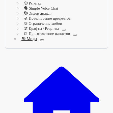
🎲 Рулетка
🗣️ Simple Voice Chat
🐉 Эндер дракон
🚮 Исчезновение предметов
📛 Ограничение мобов
🛠️ Крафты / Рецепты
🍺 Приготовление напитков
📚 Моды