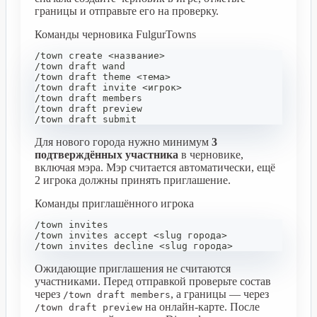
границы и отправьте его на проверку.
Команды черновика FulgurTowns
/town create <название>
/town draft wand
/town draft theme <тема>
/town draft invite <игрок>
/town draft members
/town draft preview
/town draft submit
Для нового города нужно минимум
3
подтверждённых участника
в черновике,
включая мэра. Мэр считается автоматически, ещё
2 игрока должны принять приглашение.
Команды приглашённого игрока
/town invites
/town invites accept <slug города>
/town invites decline <slug города>
Ожидающие приглашения не считаются
участниками. Перед отправкой проверьте состав
через
, а границы — через
/town draft members
на онлайн-карте. После
/town draft preview