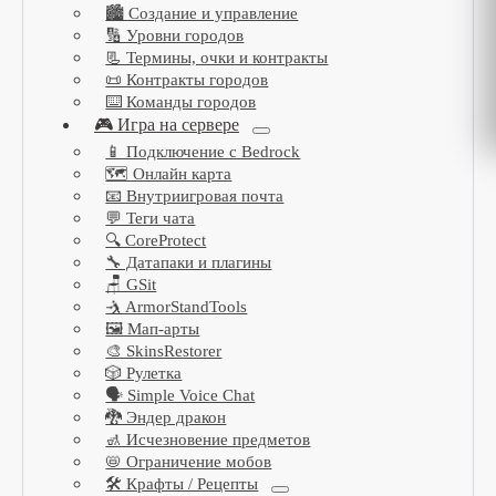
🏙️ Создание и управление
🔢 Уровни городов
📃 Термины, очки и контракты
📜 Контракты городов
⌨️ Команды городов
🎮 Игра на сервере
📱 Подключение с Bedrock
🗺️ Онлайн карта
📧 Внутриигровая почта
💬 Теги чата
🔍 CoreProtect
🔧 Датапаки и плагины
🪑 GSit
🤺 ArmorStandTools
🖼️ Мап-арты
🎨 SkinsRestorer
🎲 Рулетка
🗣️ Simple Voice Chat
🐉 Эндер дракон
🚮 Исчезновение предметов
📛 Ограничение мобов
🛠️ Крафты / Рецепты