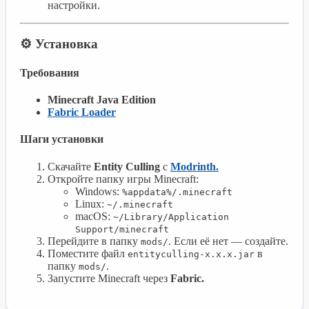
настройки.
⚙️ Установка
Требования
Minecraft Java Edition
Fabric Loader
Шаги установки
Скачайте
Entity Culling
с
Modrinth.
Откройте папку игры Minecraft:
Windows:
%appdata%/.minecraft
Linux:
~/.minecraft
macOS:
~/Library/Application
Support/minecraft
Перейдите в папку
. Если её нет — создайте.
mods/
Поместите файл
в
entityculling-x.x.x.jar
папку
.
mods/
Запустите Minecraft через
Fabric.