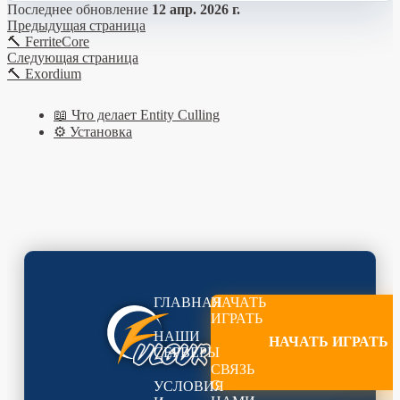
Последнее обновление
12 апр. 2026 г.
Предыдущая страница
🔨 FerriteCore
Следующая страница
🔨 Exordium
📖 Что делает Entity Culling
⚙️ Установка
ГЛАВНАЯ
НАЧАТЬ
ИГРАТЬ
НАШИ
НАЧАТЬ ИГРАТЬ
СЕРВЕРЫ
СВЯЗЬ
С
УСЛОВИЯ