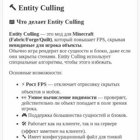
🔨 Entity Culling
📖 Что делает Entity Culling
Entity Culling
— это мод для
Minecraft
(Fabric/Forge/Quilt)
, который повышает FPS, скрывая
невидимые для игрока объекты
.
Обычно игра рендерит все сущности и блоки, даже если
они закрыты стенами. Entity Culling использует
специальные алгоритмы, чтобы этого избежать.
Основные возможности:
⚡
Рост FPS
— отключает отрисовку скрытых
объектов и мобов.
👀
Умное вычисление видимости
— проверяет,
действительно ли объект попадает в поле зрения
игрока.
🎮 Поддержка большинства сущностей и блоков.
🛠️ Работает как на клиенте, так и на сервере
(эффект заметнее на клиенте).
🔧 Имеет конфигурационный файл для тонкой