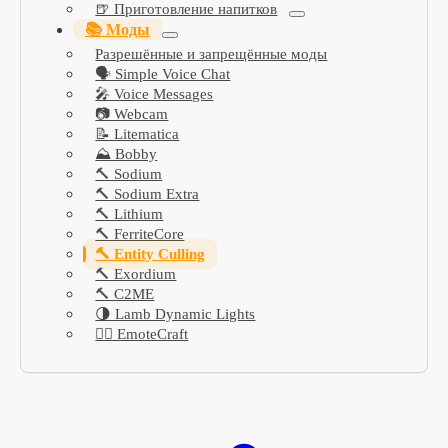
🍺 Приготовление напитков
📚 Моды
Разрешённые и запрещённые моды
🗣️ Simple Voice Chat
🎤 Voice Messages
📷 Webcam
📝 Litematica
⛰️ Bobby
🔨 Sodium
🔨 Sodium Extra
🔨 Lithium
🔨 FerriteCore
🔨 Entity Culling
🔨 Exordium
🔨 C2ME
🌗 Lamb Dynamic Lights
🤸‍♀️ EmoteCraft