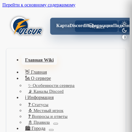
Перейти к основному содержимому
Карта
Discord
Информация
Подключ
Поиск
Главная Wiki
👋 Главная
🗽 О сервере
✨ Особенности сервера
📡 Каналы Discord
ℹ️ Информация
❓ Статусы
🐧 Местный игрок
❓ Вопросы и ответы
📓 Правила
🏙️ Города