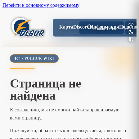
Перейти к основному содержимому
Карта
Discord
Информация
Подключ
Поиск
Ctrl
K
404 / FULGUR WIKI
Страница не
найдена
К сожалению, мы не смогли найти запрашиваемую
вами страницу.
Пожалуйста, обратитесь к владельцу сайта, с которого
вы перешли на эту ссылку, чтобы сообщить ему, что