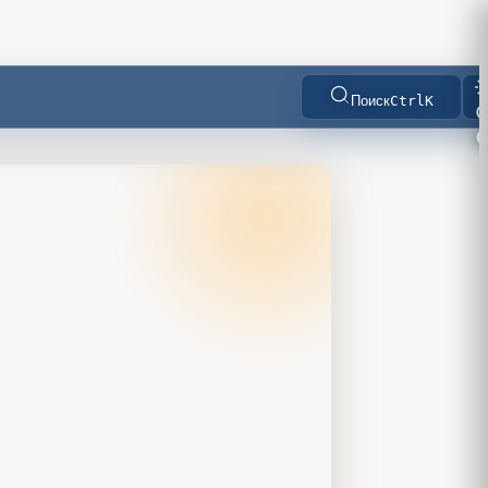
Поиск
Ctrl
K